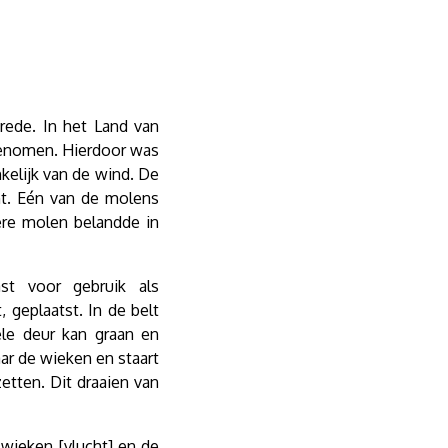
ede. In het Land van
genomen. Hierdoor was
kelijk van de wind. De
t. Eén van de molens
re molen belandde in
st voor gebruik als
geplaatst. In de belt
ele deur kan graan en
ar de wieken en staart
etten. Dit draaien van
 wieken [vlucht] en de