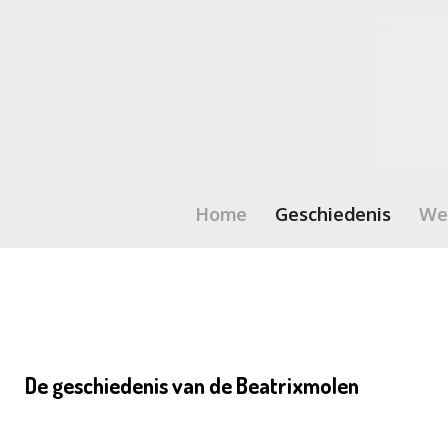
Ga
direct
naar
de
hoofdinhoud
Home
Geschiedenis
We
De geschiedenis van de Beatrixmolen