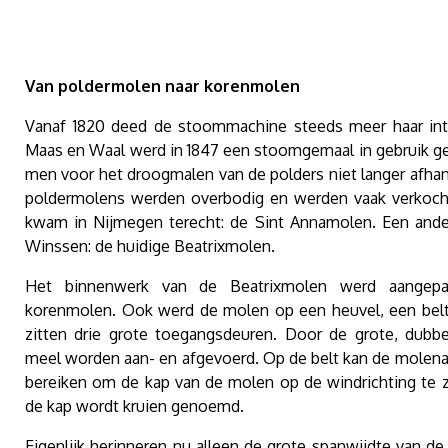
Van poldermolen naar korenmolen
Vanaf 1820 deed de stoommachine steeds meer haar intr
Maas en Waal werd in 1847 een stoomgemaal in gebruik 
men voor het droogmalen van de polders niet langer afhan
poldermolens werden overbodig en werden vaak verkoch
kwam in Nijmegen terecht: de Sint Annamolen. Een ande
Winssen: de huidige Beatrixmolen.
Het binnenwerk van de Beatrixmolen werd aangepa
korenmolen. Ook werd de molen op een heuvel, een belt, 
zitten drie grote toegangsdeuren. Door de grote, dubb
meel worden aan- en afgevoerd. Op de belt kan de molena
bereiken om de kap van de molen op de windrichting te z
de kap wordt kruien genoemd.
Eigenlijk herinneren nu alleen de grote spanwijdte van de