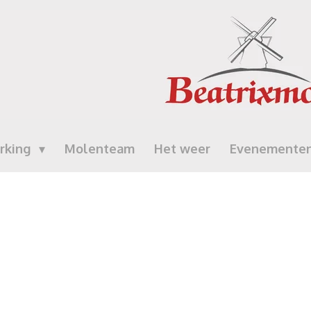
rking
Molenteam
Het weer
Evenemente